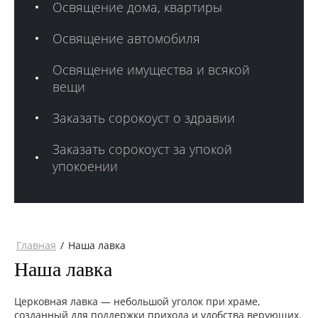
Освящение дома, квартиры
Освящение автомобиля
Освящение имущества и всякой
вещи
Заказать сорокоуст о здравии
Заказать сорокоуст за упокой
упокоении
Главная
/
Наша лавка
Наша лавка
Церковная лавка — небольшой уголок при храме,
созданный для поддержки прихода и удобства верующих.