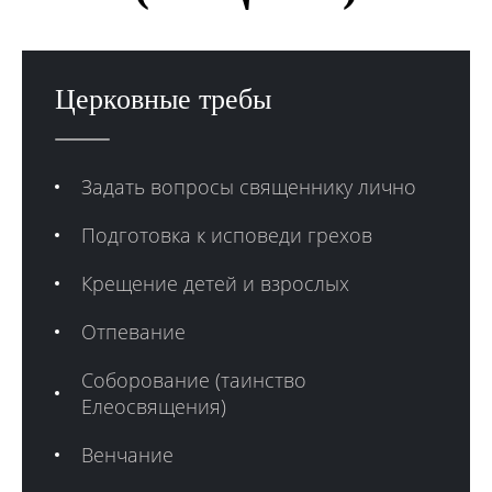
Церковные требы
Задать вопросы священнику лично
Подготовка к исповеди грехов
Крещение детей и взрослых
Отпевание
Соборование (таинство
Елеосвящения)
Венчание