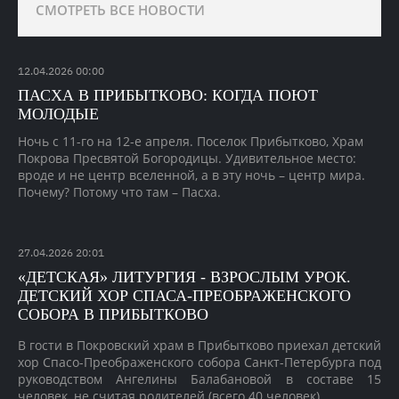
СМОТРЕТЬ ВСЕ НОВОСТИ
12
.
04
.
2026
00:00
ПАСХА В ПРИБЫТКОВО: КОГДА ПОЮТ
МОЛОДЫЕ
Ночь с 11-го на 12-е апреля. Поселок Прибытково, Храм
Покрова Пресвятой Богородицы. Удивительное место:
вроде и не центр вселенной, а в эту ночь – центр мира.
Почему? Потому что там – Пасха.
27
.
04
.
2026
20:01
«ДЕТСКАЯ» ЛИТУРГИЯ - ВЗРОСЛЫМ УРОК.
ДЕТСКИЙ ХОР СПАСА-ПРЕОБРАЖЕНСКОГО
СОБОРА В ПРИБЫТКОВО
В гости в Покровский храм в Прибытково приехал детский
хор Спасо-Преображенского собора Санкт-Петербурга под
руководством Ангелины Балабановой в составе 15
человек, не считая родителей (всего 40 человек).