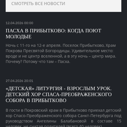
СМОТРЕТЬ ВСЕ НОВОСТИ
12
.
04
.
2026
00:00
ПАСХА В ПРИБЫТКОВО: КОГДА ПОЮТ
МОЛОДЫЕ
Ночь с 11-го на 12-е апреля. Поселок Прибытково, Храм
Покрова Пресвятой Богородицы. Удивительное место:
вроде и не центр вселенной, а в эту ночь – центр мира.
Почему? Потому что там – Пасха.
27
.
04
.
2026
20:01
«ДЕТСКАЯ» ЛИТУРГИЯ - ВЗРОСЛЫМ УРОК.
ДЕТСКИЙ ХОР СПАСА-ПРЕОБРАЖЕНСКОГО
СОБОРА В ПРИБЫТКОВО
В гости в Покровский храм в Прибытково приехал детский
хор Спасо-Преображенского собора Санкт-Петербурга под
руководством Ангелины Балабановой в составе 15
человек, не считая родителей (всего 40 человек).