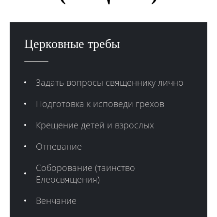
Церковные требы
Задать вопросы священнику лично
Подготовка к исповеди грехов
Крещение детей и взрослых
Отпевание
Соборование (таинство
Елеосвящения)
Венчание