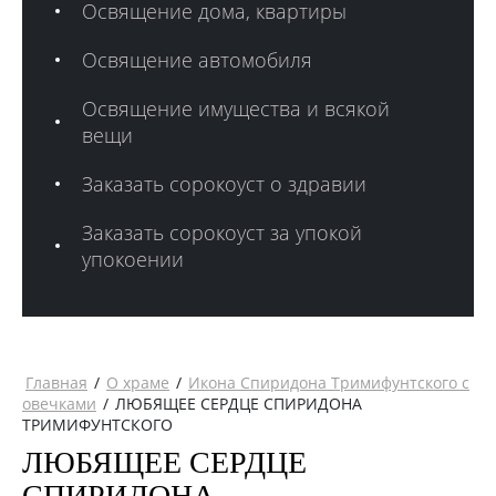
Освящение дома, квартиры
Освящение автомобиля
Освящение имущества и всякой
вещи
Заказать сорокоуст о здравии
Заказать сорокоуст за упокой
упокоении
Главная
/
О храме
/
Икона Спиридона Тримифунтского с
овечками
/
ЛЮБЯЩЕЕ СЕРДЦЕ СПИРИДОНА
ТРИМИФУНТСКОГО
ЛЮБЯЩЕЕ СЕРДЦЕ
СПИРИДОНА